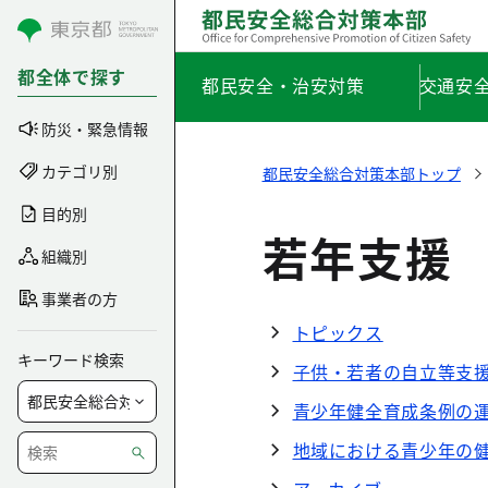
コンテンツにスキップ
都全体で探す
都民安全・治安対策
交通安
防災・緊急情報
カテゴリ別
都民安全総合対策本部トップ
目的別
若年支援
組織別
事業者の方
トピックス
キーワード検索
子供・若者の自立等支
青少年健全育成条例の
地域における青少年の