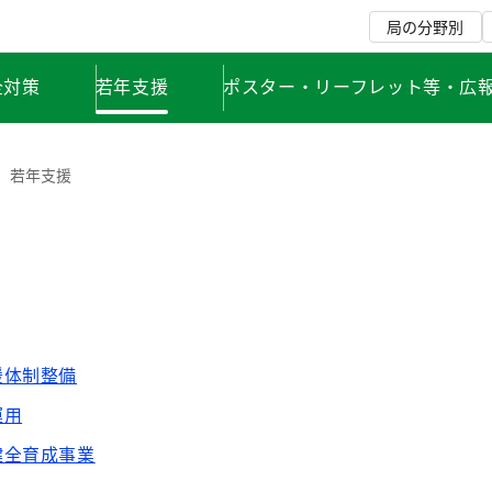
局の分野別
全対策
若年支援
ポスター・リーフレット等・広
若年支援
援体制整備
運用
健全育成事業