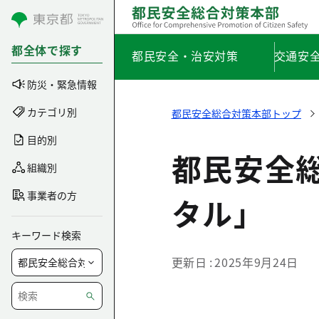
コンテンツにスキップ
都全体で探す
都民安全・治安対策
交通安
防災・緊急情報
カテゴリ別
都民安全総合対策本部トップ
目的別
都民安全
組織別
事業者の方
タル」
キーワード検索
更新日
2025年9月24日