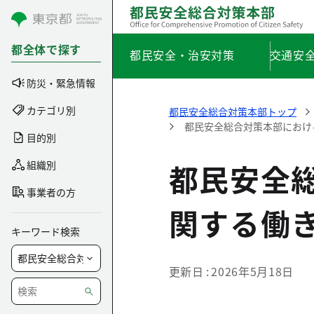
コンテンツにスキップ
都全体で探す
都民安全・治安対策
交通安
防災・緊急情報
カテゴリ別
都民安全総合対策本部トップ
都民安全総合対策本部におけ
目的別
都民安全
組織別
事業者の方
関する働
キーワード検索
更新日
2026年5月18日