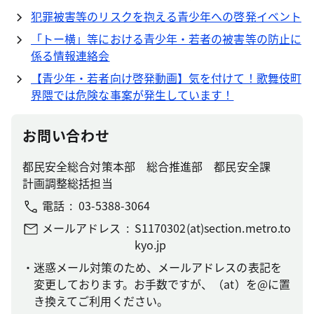
犯罪被害等のリスクを抱える青少年への啓発イベント
「トー横」等における青少年・若者の被害等の防止に
係る情報連絡会
【青少年・若者向け啓発動画】気を付けて！歌舞伎町
界隈では危険な事案が発生しています！
お問い合わせ
都民安全総合対策本部 総合推進部 都民安全課
計画調整総括担当
電話
03-5388-3064
メールアドレス
S1170302(at)section.metro.to
kyo.jp
迷惑メール対策のため、メールアドレスの表記を
変更しております。お手数ですが、（at）を@に置
き換えてご利用ください。