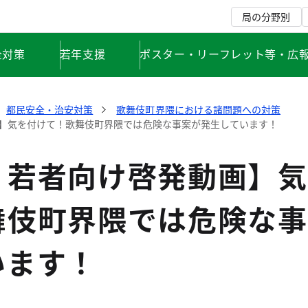
局の分野別
全対策
若年支援
ポスター・リーフレット等・広
都民安全・治安対策
歌舞伎町界隈における諸問題への対策
】気を付けて！歌舞伎町界隈では危険な事案が発生しています！
・若者向け啓発動画】気
舞伎町界隈では危険な事
います！