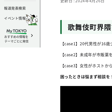
更新日
2024年4月26日
報道発表検索
イベント情報
歌舞伎町界隈
おすすめの情報を
テーマごとに発信
【case1】20代男性が1
【case2】未成年が市販
【case3】女性がホスト
困ったときは悩まず相談を