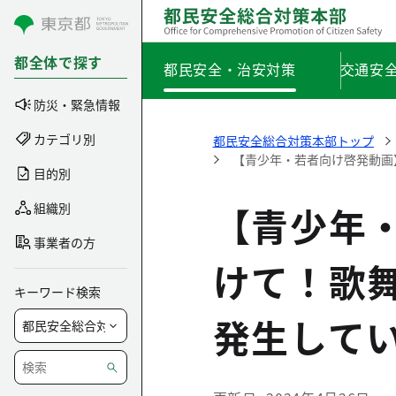
コンテンツにスキップ
都全体で探す
都民安全・治安対策
交通安
防災・緊急情報
カテゴリ別
都民安全総合対策本部トップ
【青少年・若者向け啓発動画
目的別
【青少年
組織別
事業者の方
けて！歌
キーワード検索
発生して