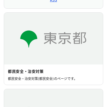
都民安全総合対策本部
事業者がこどもや高齢者等を「ながら見守り」し
ます！日産東京販売HDとの協定締結
2026年7月3日
都民安全総合対策本部
東京都安全・安心まちづくり協議会総会を開催
2026年6月26日
都民安全総合対策本部
7月は「社会を明るくする運動」強調月間 都庁舎
等を黄色にライトアップ
都民安全・治安対策
2026年6月17日
都民安全・治安対策(都民安全)のページです。
都民安全総合対策本部
飲酒運転させないTOKYOキャンペーン
2026年5月28日