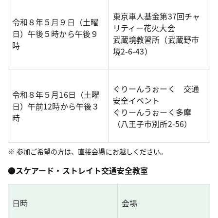
東京車人基金第37回チャ
令和８年５月９日（土曜
リティー花火大会
日）午後５時から午後９
武蔵境教習所（武蔵野市
時
境2-6-43）
ぐりーんうぉーく 交通
令和８年５月16日（土曜
安全イベント
日）午前12時から午後３
ぐりーんうぉーく多摩
時
（八王子市別所2-56）
参加ご希望の方は、直接会場にお越しください。
●
スケアード・ストレイト交通安全教室
日時
会場