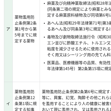
麻薬及び向精神薬取締法(昭和28年法
(同条第二項の規定により麻薬とみな
定する麻薬原料植物及び同項第6号
薬物濫用防
止条例第2条
あへん法(昭和29年法律第71号)第
ア
第1号から第
るあへん及び同条第3号に規定する
5号までに規
毒物及び劇物取締法施行令（昭和30
定する薬物
エン並びに酢酸エチル、トルエン又
粘度を減少させるために使用される
そく用又はシーリング用の充てん料
医薬品、医療機器等の品質、有効性
年法律第145号）第2条第15項に
薬物濫用防
薬物濫用防止条例第2条第6号に規定
止条例第12
等に、興奮、幻覚、陶酔その他これら
イ
条第1項に規
を濫用することにより人の健康に被害
定する知事
おいて現に濫用され、又は濫用される