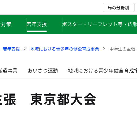
局の分野別
全対策
若年支援
ポスター・リーフレット等・広
若年支援
地域における青少年の健全育成事業
中学生の主張
派遣事業
あいさつ運動
地域における青少年健全育成
主張 東京都大会