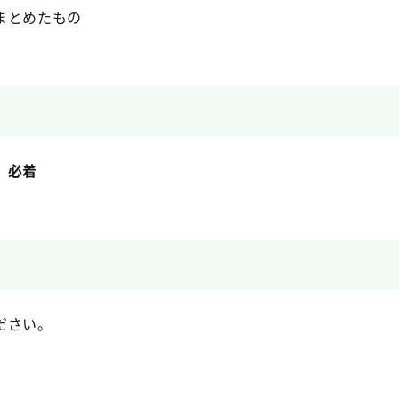
まとめたもの
）必着
ださい。