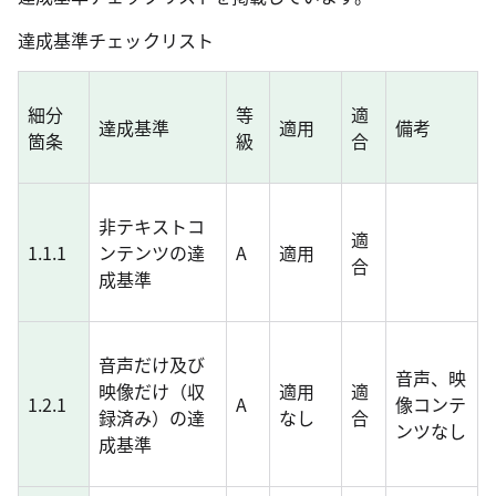
達成基準チェックリスト
細分
等
適
達成基準
適用
備考
箇条
級
合
非テキストコ
適
1.1.1
ンテンツの達
A
適用
合
成基準
音声だけ及び
音声、映
映像だけ（収
適用
適
1.2.1
A
像コンテ
録済み）の達
なし
合
ンツなし
成基準