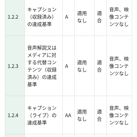
キャプション
音声、映
適用
適
1.2.2
（収録済み）
A
像コンテ
なし
合
の達成基準
ンツなし
音声解説又は
メディアに対
音声、映
する代替コン
適用
適
1.2.3
A
像コンテ
テンツ（収録
なし
合
ンツなし
済み）の達成
基準
キャプション
音声、映
適用
適
1.2.4
（ライブ）の
AA
像コンテ
なし
合
達成基準
ンツなし