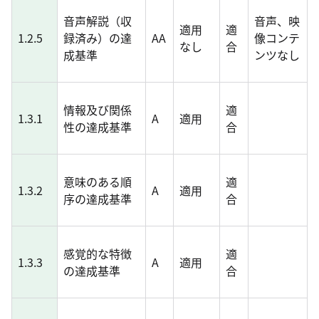
音声解説（収
音声、映
適用
適
1.2.5
録済み）の達
AA
像コンテ
なし
合
成基準
ンツなし
情報及び関係
適
1.3.1
A
適用
性の達成基準
合
意味のある順
適
1.3.2
A
適用
序の達成基準
合
感覚的な特徴
適
1.3.3
A
適用
の達成基準
合