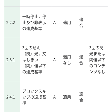
一時停止，停
適
2.2.2
止及び非表示
A
適用
合
の達成基準
3回のせん
3回の閃
（閃）光，又
光または
適用
適
2.3.1
はしきい
A
閾値以下
なし
合
（閾）値以下
のコンテ
の達成基準
ンツなし
ブロックスキ
適
2.4.1
ップの達成基
A
適用
合
準