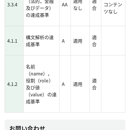
（法的，金融
適用
適
3.3.4
AA
コンテン
及びデータ）
なし
合
ツなし
の達成基準
構文解析の達
適
4.1.1
A
適用
成基準
合
名前
（name），
役割（role）
適
4.1.2
A
適用
及び値
合
（value）の達
成基準
お問い合わせ