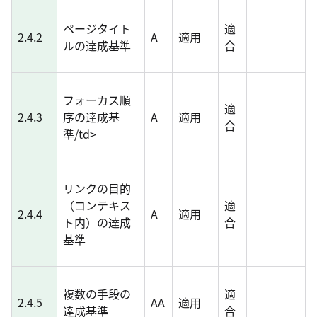
ページタイト
適
2.4.2
A
適用
ルの達成基準
合
フォーカス順
適
2.4.3
序の達成基
A
適用
合
準/td>
リンクの目的
（コンテキス
適
2.4.4
A
適用
ト内）の達成
合
基準
複数の手段の
適
2.4.5
AA
適用
達成基準
合