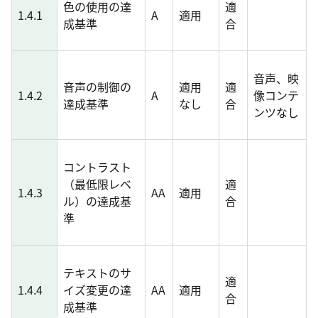
色の使用の達
適
1.4.1
A
適用
成基準
合
音声、映
音声の制御の
適用
適
1.4.2
A
像コンテ
達成基準
なし
合
ンツなし
コントラスト
（最低限レベ
適
1.4.3
AA
適用
ル）の達成基
合
準
テキストのサ
適
1.4.4
イズ変更の達
AA
適用
合
成基準