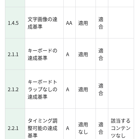
文字画像の達
適
1.4.5
AA
適用
成基準
合
キーボードの
適
2.1.1
A
適用
達成基準
合
キーボードト
適
2.1.2
ラップなしの
A
適用
合
達成基準
タイミング調
該当する
適用
適
2.2.1
整可能の達成
A
コンテン
なし
合
基準
ツなし