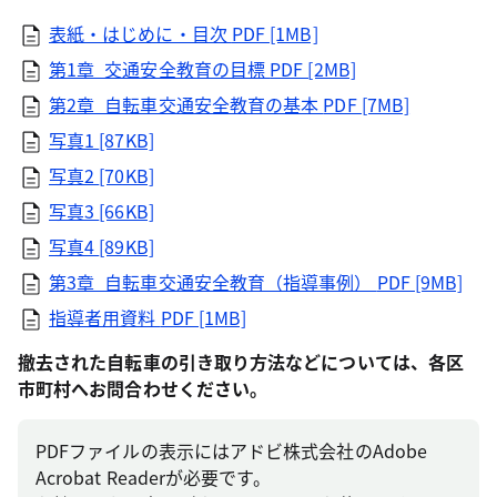
表紙・はじめに・目次
PDF [1MB]
第1章_交通安全教育の目標
PDF [2MB]
第2章_自転車交通安全教育の基本
PDF [7MB]
写真1
[87KB]
写真2
[70KB]
写真3
[66KB]
写真4
[89KB]
第3章_自転車交通安全教育（指導事例）
PDF [9MB]
指導者用資料
PDF [1MB]
撤去された自転車の引き取り方法などについては、各区
市町村へお問合わせください。
PDFファイルの表示にはアドビ株式会社のAdobe
Acrobat Readerが必要です。